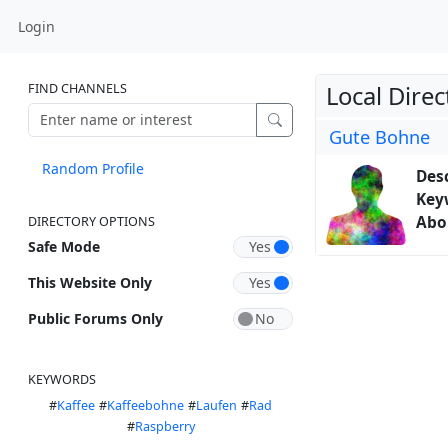
Login
FIND CHANNELS
Local Direc
Gute Bohne
Random Profile
Desc
Key
Abo
DIRECTORY OPTIONS
Safe Mode
This Website Only
Public Forums Only
KEYWORDS
#
Kaffee
#
Kaffeebohne
#
Laufen
#
Rad
#
Raspberry